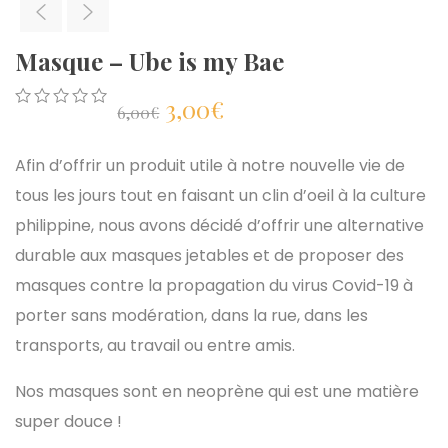
Masque – Ube is my Bae
Le
Le
3,00
€
6,00
€
0
5
0
out
prix
prix
of
Afin d’offrir un produit utile à notre nouvelle vie de
based
on
tous les jours tout en faisant un clin d’oeil à la culture
initial
actuel
customer
philippine, nous avons décidé d’offrir une alternative
ratings
était :
est :
durable aux masques jetables et de proposer des
masques contre la propagation du virus Covid-19 à
6,00€.
3,00€.
porter sans modération, dans la rue, dans les
transports, au travail ou entre amis.
Nos masques sont en neoprène qui est une matière
super douce !