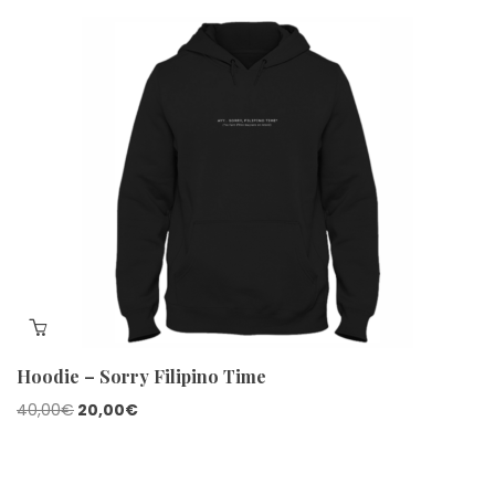
Hoodie – Sorry Filipino Time
Le
Le
40,00
€
20,00
€
prix
prix
initial
actuel