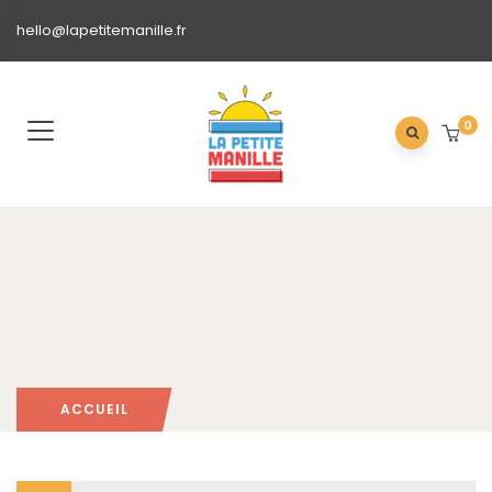
hello@lapetitemanille.fr
0
ACCUEIL