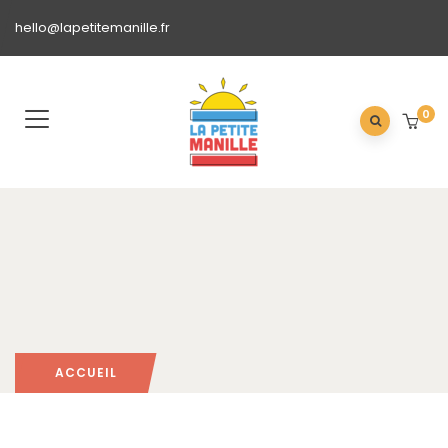
hello@lapetitemanille.fr
0
ACCUEIL