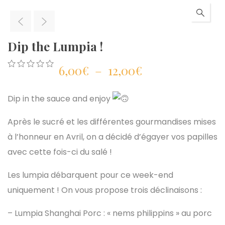
Dip the Lumpia !
Plage
6,00
€
–
12,00
€
0
5
0
out
de
of
Dip in the sauce and enjoy
based
on
prix :
Après le sucré et les différentes gourmandises mises
customer
ratings
à l’honneur en Avril, on a décidé d’égayer vos papilles
6,00€
avec cette fois-ci du salé !
à
Les lumpia débarquent pour ce week-end
12,00€
uniquement ! On vous propose trois déclinaisons :
– Lumpia Shanghai Porc : « nems philippins » au porc