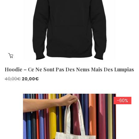
Hoodie – Ce Ne Sont Pas Des Nems Mais Des Lumpias
Le
Le
40,00
€
20,00
€
prix
prix
initial
actuel
-60%
était :
est :
40,00€.
20,00€.