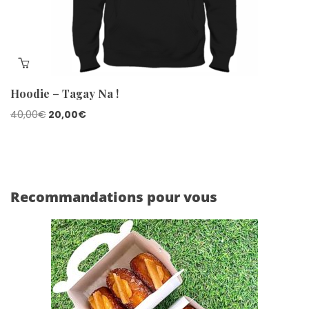
Hoodie – Tagay Na !
Le
Le
40,00
€
20,00
€
prix
prix
initial
actuel
était :
est :
40,00€.
20,00€.
Recommandations pour vous