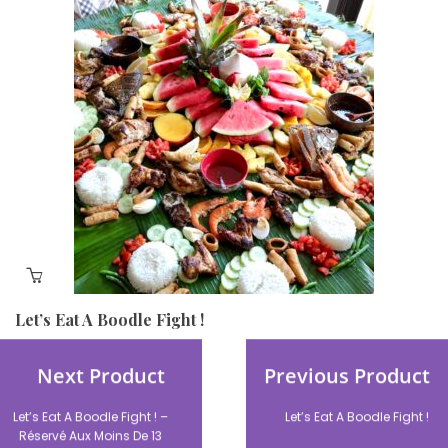
Let’s Eat A Boodle Fight !
35,00
€
Next Product
Previous Product
Let’s Eat A Boodle Fight ! –
Let’s Eat A Boodle Fight !
Réservé Aux Moins De 13