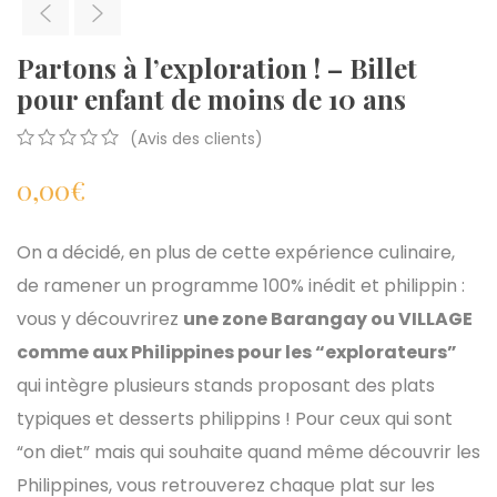
Partons à l’exploration ! – Billet
pour enfant de moins de 10 ans
(Avis des clients)
0
5
0
0,00
€
out
of
based
on
On a décidé, en plus de cette expérience culinaire,
customer
de ramener un programme 100% inédit et philippin :
ratings
vous y découvrirez
une zone Barangay ou VILLAGE
comme aux Philippines pour les “explorateurs”
qui intègre plusieurs stands proposant des plats
typiques et desserts philippins ! Pour ceux qui sont
“on diet” mais qui souhaite quand même découvrir les
Philippines, vous retrouverez chaque plat sur les