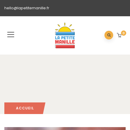
hello@lapetitemanille.fr
0
ACCUEIL