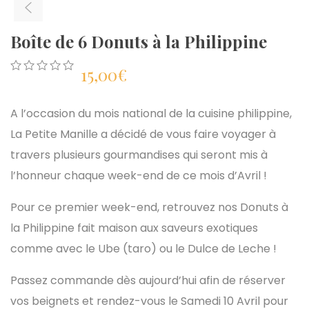
Boîte de 6 Donuts à la Philippine
15,00
€
0
5
0
out
of
A l’occasion du mois national de la cuisine philippine,
based
on
La Petite Manille a décidé de vous faire voyager à
customer
travers plusieurs gourmandises qui seront mis à
ratings
l’honneur chaque week-end de ce mois d’Avril !
Pour ce premier week-end, retrouvez nos Donuts à
la Philippine fait maison aux saveurs exotiques
comme avec le Ube (taro) ou le Dulce de Leche !
Passez commande dès aujourd’hui afin de réserver
vos beignets et rendez-vous le Samedi 10 Avril pour