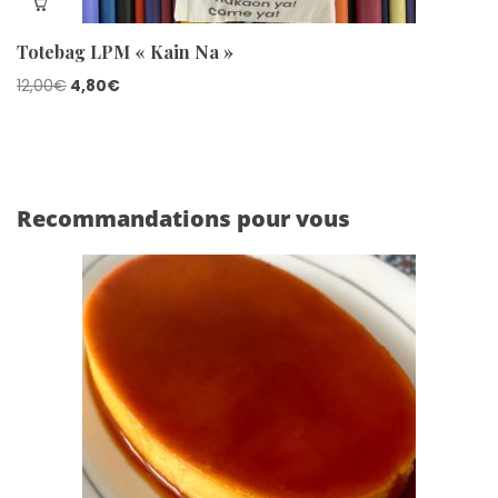
Totebag LPM « Kain Na »
Le
Le
12,00
€
4,80
€
prix
prix
initial
actuel
était :
est :
12,00€.
4,80€.
Recommandations pour vous