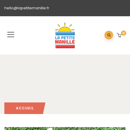
hello@lapetitemanille.fr
0
ACCUEIL